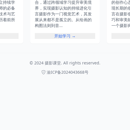
立持续学
合，通过跨领域学习提升审美境
的创作心
师的必备
界，实现摄影认知的持续进化引
现长期的
技术与艺
言摄影作为一门视觉艺术，其发
言在摄影
历着前所
展从来都不是孤立的。从绘画的
巧和审美
构图法则到音...
一个摄影师.
开始学习 →
© 2024 摄影课堂. All rights reserved.
渝ICP备2024043668号